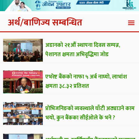
अर्थ/बाणिज्य सम्बन्धित
अडानको २१औँ स्थापना दिवस सम्पन्न,
पेशागत क्षमता अभिवृद्धिमा जोड
एभरेष्ट बैंकको नाफा ५ अर्ब नाघ्यो, लाभांश
क्षमता ३८.३२ प्रतिशत
प्रोभिजनिङको व्यवस्थाले घाँटी अठ्याउने काम
भयो, कुन बैंकका सीईओले के भने ?