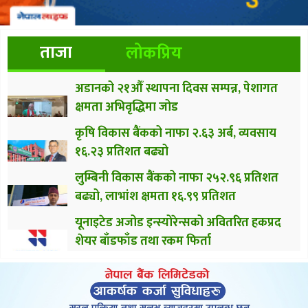
ताजा
लोकप्रिय
अडानको २१औँ स्थापना दिवस सम्पन्न, पेशागत
क्षमता अभिवृद्धिमा जोड
कृषि विकास बैंकको नाफा २.६३ अर्ब, व्यवसाय
१६.२३ प्रतिशत बढ्यो
लुम्बिनी विकास बैंकको नाफा २५२.९६ प्रतिशत
बढ्यो, लाभांश क्षमता १६.९९ प्रतिशत
यूनाइटेड अजोड इन्स्योरेन्सको अवितरित हकप्रद
शेयर बाँडफाँड तथा रकम फिर्ता