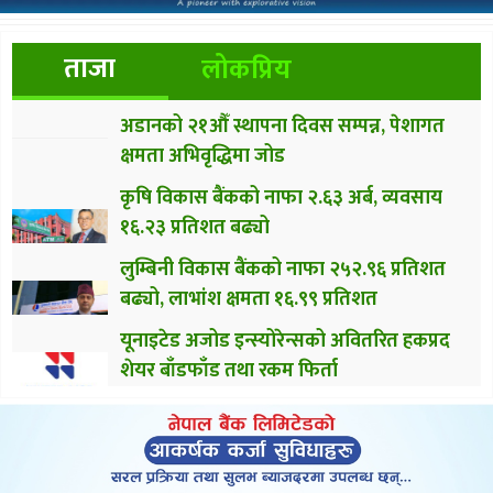
ताजा
लोकप्रिय
अडानको २१औँ स्थापना दिवस सम्पन्न, पेशागत
क्षमता अभिवृद्धिमा जोड
कृषि विकास बैंकको नाफा २.६३ अर्ब, व्यवसाय
१६.२३ प्रतिशत बढ्यो
लुम्बिनी विकास बैंकको नाफा २५२.९६ प्रतिशत
बढ्यो, लाभांश क्षमता १६.९९ प्रतिशत
यूनाइटेड अजोड इन्स्योरेन्सको अवितरित हकप्रद
शेयर बाँडफाँड तथा रकम फिर्ता