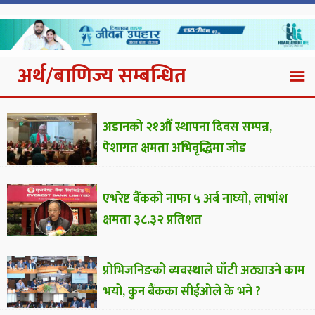
अर्थ/बाणिज्य सम्बन्धित
अडानको २१औँ स्थापना दिवस सम्पन्न,
पेशागत क्षमता अभिवृद्धिमा जोड
एभरेष्ट बैंकको नाफा ५ अर्ब नाघ्यो, लाभांश
क्षमता ३८.३२ प्रतिशत
प्रोभिजनिङको व्यवस्थाले घाँटी अठ्याउने काम
भयो, कुन बैंकका सीईओले के भने ?