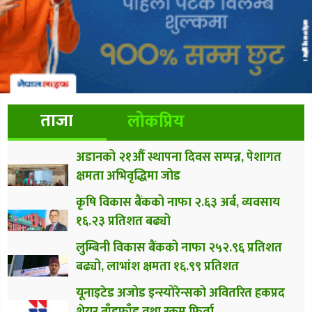
ताजा
लोकप्रिय
अडानको २१औँ स्थापना दिवस सम्पन्न, पेशागत
क्षमता अभिवृद्धिमा जोड
कृषि विकास बैंकको नाफा २.६३ अर्ब, व्यवसाय
१६.२३ प्रतिशत बढ्यो
लुम्बिनी विकास बैंकको नाफा २५२.९६ प्रतिशत
बढ्यो, लाभांश क्षमता १६.९९ प्रतिशत
यूनाइटेड अजोड इन्स्योरेन्सको अवितरित हकप्रद
शेयर बाँडफाँड तथा रकम फिर्ता