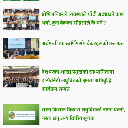
प्रोभिजनिङको व्यवस्थाले घाँटी अठ्याउने काम
भयो, कुन बैंकका सीईओले के भने ?
अर्थमन्त्री डा. स्वर्णिमसँग बैंकरहरूको छलफल
देशभरका शाखा प्रमुखको सहभागितामा
इन्फिनिटी लघुवित्तको क्षमता अभिवृद्धि
कार्यक्रम सम्पन्न
साना किसान विकास लघुवित्तको नाफा घट्यो,
यस्ता छन् अन्य वित्तीय सूचक