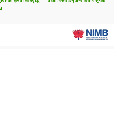
वित्तको क्षमता अभिवृद्धि
घट्यो, यस्ता छन् अन्य वित्तीय सूचक
्न