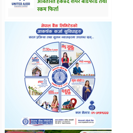
अवितरित हकप्रद शेयर बाँडफाँड तथा
रकम फिर्ता