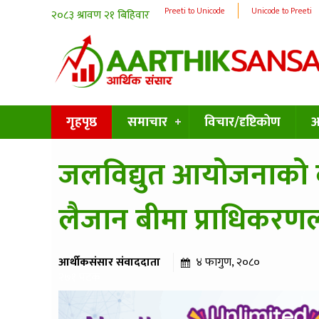
Preeti to Unicode
Unicode to Preeti
गृहपृष्ठ
समाचार
विचार/दृष्टिकोण
अन
जलविद्युत आयोजनाको 
लैजान बीमा प्राधिकरणलाई
आर्थीकसंसार संवाददाता
४ फागुण, २०८०
२७१ पटक