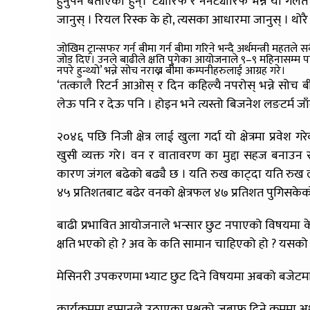
हुनुपर्ने बताएका हुन्। ‘ट्यारिफ र ननट्यारिफ भन्ने यो गलत
जानुस् । रियल रिस्क के हो, त्यसका आधारमा जानुस् । थोरै र
जोखिम ट्रान्सफर गर्न बीमा गर्न बीमा गरिने भन्दै अर्थमन्त्री मह
जोड दिए। उनले बाढीले क्षति पुगेका आयोजनाले ९–९ महिनासम्म पनि दा
नपरे हुन्थ्यो’ भन्ने सोच नराख्न बीमा कम्पनीहरुलाई आग्रह गरे।
‘तत्कालै रिटर्न आओस् र दिन कहिल्यै नपरोस् भन्ने सोच ब
लेऊ पनि र देऊ पनि । होइन भने त्यस्तो बिजनेश लङटर्म जाँ
२०४६ पछि निजी क्षेत्र लाई खुला गर्दा यो क्षेत्रमा प्रव
खुसी व्यक्त गरे। वन र वातावरण का मुद्दा सहज बनाउ
कारण जंगल बढेको बढ्यै छ । यति रुख काट्दा यति रुख लग
४५ प्रतिशतबाट बढेर वनको क्षेत्रफल ४७ प्रतिशत पुगिसकेक
बाढी प्रभावित आयोजनाले भन्सार छुट नपाएको विषयमा केही 
क्षति भएको हो ? अव के कति सामान चाहिएको हो ? यसको मा
मेसिनरी उपकरणमा भ्याट छुट दिने विषयमा अबको बजेटमा
कार्यक्रममा इप्पानले उठाएका प्रश्नको जबाफ दिने क्रममा अर