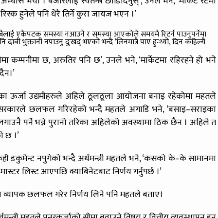
 अभ्यास भयो । बजारलाई स्वतन्त्र छोडिदिनुस्’, उनले भने, ‘मार्केट रेटमा
िस्क हुनेले पनि धेरै तिर्ने कुरा जायज भएन ।’
तले सबैलाई एकैपटक समस्या नआउने र समस्या आएकोले समयमै रिटर्न पाउनुपर्नेमा
बी भुक्तानी नपाउनु दुःखद् भएको भन्दै ‘लिनमात्रै पाए हुन्थ्यो, दिन कहिल्यै
ीमा कम्पनीमा छ, अरुतिर पनि छ’, उनले भने, ‘मार्केटमा रहिरहने हो भने
दैन।’
ेश गरेका ऊर्जा उद्यमीहरुले अहिले ठूलठूला आयोजना बनाइ रहेकोमा महतले
न सरकारले छलफल गरिरहेको भन्दै महतले अगाडि भने, ‘बसाइ–सराइका
ाउनै पर्ने भन्ने पुरानो तरिका अहिलेको अवस्थामा ठिक छैन । अहिले त
ो छ ।’
डकुमेन्ट नपुगेको भन्दै अर्थमन्त्री महतले भने, ‘कसको के–के सामानमा
स्टर लिस्ट आएपछि क्याबिनेटबाट निर्णय गर्नुपर्छ ।’
 व्यापक छलफल गरेर निर्णय लिने पनि महतले बताए।
्थमन्त्री महतले पुनरकर्जाको सीमा बढाउने विषय र वित्तीय व्यवस्थापन हुन