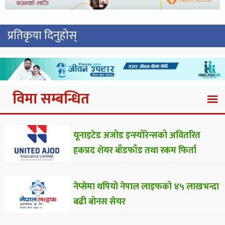
प्रतिकृया दिनुहोस्
विमा सम्बन्धित
यूनाइटेड अजोड इन्स्योरेन्सको अवितरित
हकप्रद शेयर बाँडफाँड तथा रकम फिर्ता
नेप्सेमा थपियो नेपाल लाइफको ४५ लाखभन्दा
बढी बोनस सेयर