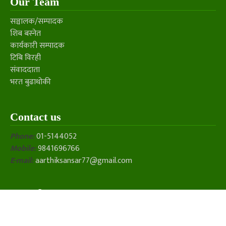
Our Team
सञ्चालक/सम्पादक
शिब बस्नेत
कार्यकारी सम्पादक
टिबि विरही
संवाददाता
भरत बुढाथोकी
Contact us
Phone:
01-5144052
Mobile:
9841696766
E-mail:
aarthiksansar77@gmail.com
सूचना विभाग
सूचना विभाग दर्ता नंः २०३०/०७७/७८