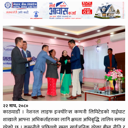
२२ माघ, २०८०
काठमाडौं । नेशनल लाइफ इन्स्योरेन्स कम्पनी लिमिटेडको गाईघाट
शाखाले आफ्ना अभिकर्ताहरुका लागि क्षमता अभिबृद्धि तालिम सम्पन्न
गरेको छ । कम्पनीले पछिल्लो समय सार्वजनिक गरेका बीमा नीति र