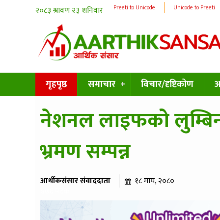
Preeti to Unicode
Unicode to Preeti
गृहपृष्ठ
समाचार
विचार/दृष्टिकोण
अन
नेशनल लाइफको लुम्बिन
भ्रमण सम्पन्न
आर्थीकसंसार संवाददाता
१८ माघ, २०८०
४७६ पटक