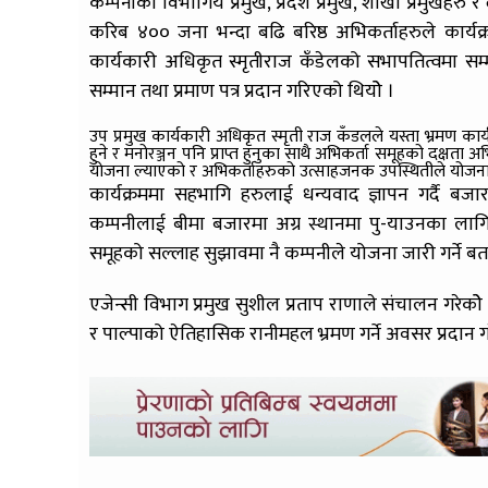
कम्पनीका विभागिय प्रमुख, प्रदेश प्रमुख, शाखा प्रमुखहर
करिब ४०० जना भन्दा बढि बरिष्ठ अभिकर्ताहरुले कार
कार्यकारी अधिकृत स्मृतीराज कँडेलको सभापतित्वमा सम्म
सम्मान तथा प्रमाण पत्र प्रदान गरिएको थियोे ।
उप प्रमुख कार्यकारी अधिकृत स्मृती राज कँडलले यस्ता भ्रमण कार
हुने र मनोरञ्जन पनि प्राप्त हुनुका साथै अभिकर्ता समूहको दक्षता अ
योजना ल्याएको र अभिकर्ताहरुको उत्साहजनक उपस्थितीले योज
कार्यक्रममा सहभागि हरुलाई धन्यवाद ज्ञापन गर्दै बजार
कम्पनीलाई बीमा बजारमा अग्र स्थानमा पु-याउनका लागि अ
समूहको सल्लाह सुझावमा नै कम्पनीले योजना जारी गर्ने बत
एजेन्सी विभाग प्रमुख सुशील प्रताप राणाले संचालन गरेकोे
र पाल्पाको ऐतिहासिक रानीमहल भ्रमण गर्ने अवसर प्रदान गर