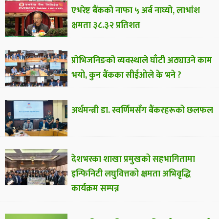
एभरेष्ट बैंकको नाफा ५ अर्ब नाघ्यो, लाभांश
क्षमता ३८.३२ प्रतिशत
प्रोभिजनिङको व्यवस्थाले घाँटी अठ्याउने काम
भयो, कुन बैंकका सीईओले के भने ?
अर्थमन्त्री डा. स्वर्णिमसँग बैंकरहरूको छलफल
देशभरका शाखा प्रमुखको सहभागितामा
इन्फिनिटी लघुवित्तको क्षमता अभिवृद्धि
कार्यक्रम सम्पन्न