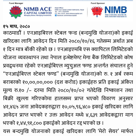
१५ माघ, २०८०
काठमाडौं । एनआइबिएल स्टेबल फन्ड (बन्दमुखि योजना)को इकाई
खरिदका लागि आवेदन दिन मिति २०८०/१०/१६ गतेसम्म अर्थात अब
१ दिन मात्र बाँकी रहेको छ । एनआइएमबि एस क्यापिटल लिमिटेडको
योजना व्यवस्थापन तथा नेपाल इन्भेष्टमेण्ट मेगा बैंक लिमिटेडको कोष
प्रवद्र्धनमा रहेको एनआईबिएल म्युचुअल फण्ड अन्तर्गत संचालन हुने
“एनआईबिएल स्टेबल फण्ड” (बन्दमुखि योजना)को रु. १ अर्ब रकम
बराबरको १०,००,००,००० (दश करोड) इकाईहरु प्रति इकाई अंकित
मूल्य रु.१० /– दरमा मिति २०८०/१०/०२ गतेदेखि निष्काशन तथा
बिक्री खुल्ला गरिएकोमा हालसम्म प्राप्त भएको विवरण अनुसार
४१,४६५ जना आवेदकहरुद्वारा १०,०५,९६,४८० इकाई खरिदका लागि
आवेदन प्राप्त भएको र उक्त आवेदन मध्ये ४,६३९ आवेदकद्वारा माग
भएको १,४४,९१,८०० इकाईको आवेदन रद्द भएको छ ।
यस बन्दमुखि योजनाको इकाई खरिदका लागि ‘मेरो सेयर’ मार्फत