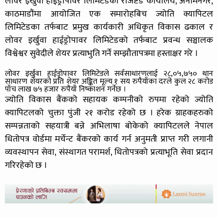
लोवर इर्खुवा हाईड्रोपावर लिमिटेडको रजिष्टर्ड कार्यालय, अनामनगर,
काठमाडौंमा आयोजित एक समारोहबिच ज्योति क्यापिटल
लिमिटेडका तर्फबाट प्रमुख कार्यकारी अधिकृत विकास ढकाल र
लोवर इर्खुवा हाईड्रोपावर लिमिटेडको तर्फबाट प्रवन्ध सञ्चालक
विश्वेश्वर सुवेदीले शेयर प्रत्याभुति गर्ने सम्झौतापत्रमा हस्ताक्षर गरे ।
लोवर इर्खुवा हाईड्रोपावर लिमिटेडले सर्वसाधारणलाई २८,०५,७५० थान
साधारण शेयरको प्रति शेयर अङ्कित मूल्य १ सय रुपैयाँका दरले कुल २८ करोड
पाँच लाख ७५ हजार रुपैयाँ निष्काशन गर्नेछ ।
ज्योति विकास बैंकको सहायक कम्पनीको रुपमा रहेको ज्योति
क्यापिटलको चुक्ता पुंजी २१ करोड रहेको छ । हरेक ग्राहकहरुको
सम्पन्नताको सहयात्री बन्ने अभिलाषा बोकेको क्यापिटलले नेपाल
धितोपत्र वोर्डमा मर्चेन्ट बैंकरको कार्य गर्न अनुमती प्राप्त गरी लगानी
व्यवस्थापन सेवा, संस्थागत परामर्श, धितोपत्रको प्रत्याभूति सेवा प्रदान
गरिरहेको छ ।