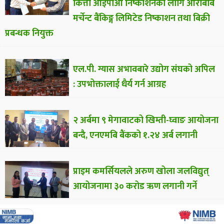
कित्ता आईपीओ निष्काशनका लागि आरबिबि
मर्चेन्ट बैंकिङ्ग लिमिटेड निष्काशन तथा बिक्री
प्रबन्धक नियुक्त
एल.पी. ग्यास अभावबारे उद्योग संघको अपिल
: उपभोक्तालाई धैर्य गर्न आग्रह
२ अर्बमा ९ मेगावाटको खिम्ती-घ्वाङ आयोजना
बन्दै, एनएमबि बैंकको १.२४ अर्ब लगानी
प्राइम कमर्सियलले अरुण खोला जलविद्युत्
आयोजनामा ३० करोड ऋण लगानी गर्ने