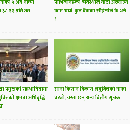
 नाफा ५ अर्ब नाघ्यो,
प्रोभिजनिङको व्यवस्थाले घाँटी अठ्याउने
ा ३८.३२ प्रतिशत
काम भयो, कुन बैंकका सीईओले के भने
?
ा प्रमुखको सहभागितामा
साना किसान विकास लघुवित्तको नाफा
वित्तको क्षमता अभिवृद्धि
घट्यो, यस्ता छन् अन्य वित्तीय सूचक
्न