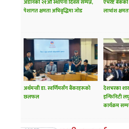
अडानको २१औँ स्थापना दिवस सम्पन्न,
एभरेष्ट बैंकको
पेशागत क्षमता अभिवृद्धिमा जोड
लाभांश क्षमत
अर्थमन्त्री डा. स्वर्णिमसँग बैंकरहरूको
देशभरका शाख
छलफल
इन्फिनिटी लघु
कार्यक्रम सम्पन