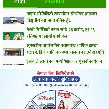
ताजा
लोकप्रिय
नाइमा मोबिलिटी एक्सपोमा ‘डोङफेङ ब्रान्डका
विद्युत्तीय बस’ सार्वजनिक हुँदै
नेरुडे मिर्मिरेको नाफा साढे २३ करोड, १९.८६
प्रतिशतमा झार्यो एनपीएल
सुनसरीमा सार्वजनिक स्थानबाट धार्मिक झण्डा
हटाइने, डिजे ध्वनि मापदण्ड पालना गराउने सहमति
इसेवाले आयोजना गर्‍यो ‘श्रावण र शृङ्गार’ कार्यक्रम