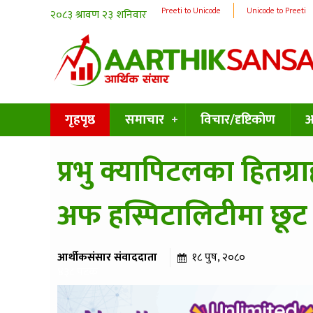
Preeti to Unicode
Unicode to Preeti
गृहपृष्ठ
समाचार
विचार/दृष्टिकोण
अन
प्रभु क्यापिटलका हितग्राह
अफ हस्पिटालिटीमा छूट 
आर्थीकसंसार संवाददाता
१८ पुष, २०८०
४३८ पटक