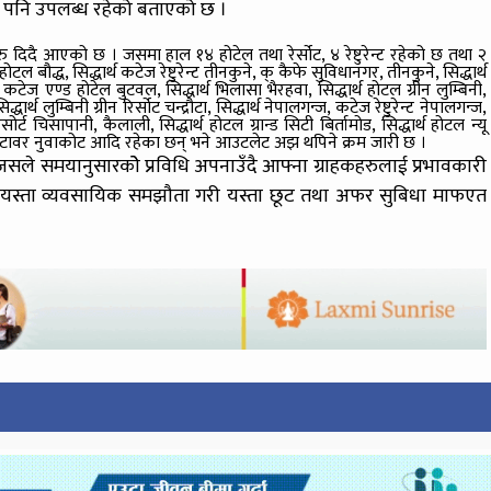
ट पनि उपलब्ध रहेको बताएको छ ।
ाहरु दिदै आएको छ । जसमा हाल १४ होटेल तथा रेर्सोट, ४ रेष्टुरेन्ट रहेको छ तथा २
ौद्ध, सिद्धार्थ कटेज रेष्टुरेन्ट तीनकुने, क् कैफे सुविधानगर, तीनकुने, सिद्धार्थ
धार्थ कटेज एण्ड होटेल बुटवल, सिद्धार्थ भिलासा भैरहवा, सिद्धार्थ होटल ग्रीन लुम्बिनी,
्थ लुम्बिनी ग्रीन रिर्सोट चन्द्रौटा, सिद्धार्थ नेपालगन्ज, कटेज रेष्टुरेन्ट नेपालगन्ज,
र्ट चिसापानी, कैलाली, सिद्धार्थ होटल ग्रान्ड सिटी बिर्तामोड, सिद्धार्थ होटल न्यू
ोटल वाटर टावर नुवाकोट आदि रहेका छन् भने आउटलेट अझ थपिने क्रम जारी छ ।
हो जसले समयानुसारकोे प्रविधि अपनाउँदै आफ्ना ग्राहकहरुलाई प्रभावकारी
यमा यस्ता व्यवसायिक समझौता गरी यस्ता छूट तथा अफर सुबिधा माफएत