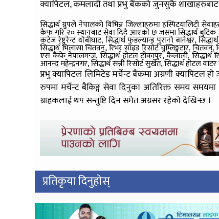
क्यापिटल, कमलादी तथा प्रभु बैंकको जुनसुकै शाखाहरुबा
सिद्धार्थ ग्रुपले नेपालको विभिन्न जिल्लाहरुमा हस्पिटयालिटी सेव
कैफ गरि २० स्थानबाट सेवा दिदै आएको छ जसमा सिद्धार्थ बुटिक होटल ब
कटेज रेष्टुरेन्ट धोबीघाट, सिद्धार्थ फुडल्यान्ड पुरानो बानेश्वर, सिद्
सिद्धार्थ भिलासा चितवन, रिभर साइड रिसोर्ट चुम्लिङ्गटार, चितवन, सिद्धार
एस कैफे नेपालगन्ज, सिद्धार्थ होटल टीकापुर, कैलाली, सिद्धार्थ रिसो
आनन्द महेन्द्रनगर, सिद्धार्थ सन्नी रिसोर्ट सुर्खेत, सिद्धार्थ ह
प्रभु क्यापिटल लिमिटेड मर्चेन्ट बैंकमा अग्रणी क्यापिटल 
रुपमा मर्चेन्ट बैकिङ्ग सेवा दिनुका अतिरिक्त समय सम
ग्राहकलाई थप सन्तुष्टि दिन समेत अग्रसर रहेको देखिन्छ ।
प्रतिकृया दिनुहोस्