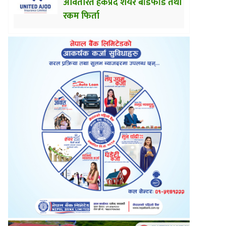
अवितरित हकप्रद शेयर बाँडफाँड तथा
रकम फिर्ता