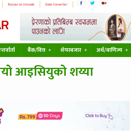
Roman to Unicode
Date Converter
्तर्वार्ता
बैंक/वित्त
शेयरबजार
अर्थ/बाणिज्य
ियो आइसियुको शय्या