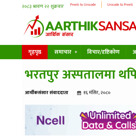
Preeti to Unicode
Unicode to Preeti
गृहपृष्ठ
समाचार
विचार/दृष्टिकोण
अन
भरतपुर अस्पतालमा थप
आर्थीकसंसार संवाददाता
१६ मंसिर, २०८०
५०५ पटक