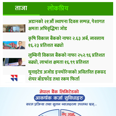
ताजा
लोकप्रिय
अडानको २१औँ स्थापना दिवस सम्पन्न, पेशागत
क्षमता अभिवृद्धिमा जोड
कृषि विकास बैंकको नाफा २.६३ अर्ब, व्यवसाय
१६.२३ प्रतिशत बढ्यो
लुम्बिनी विकास बैंकको नाफा २५२.९६ प्रतिशत
बढ्यो, लाभांश क्षमता १६.९९ प्रतिशत
यूनाइटेड अजोड इन्स्योरेन्सको अवितरित हकप्रद
शेयर बाँडफाँड तथा रकम फिर्ता