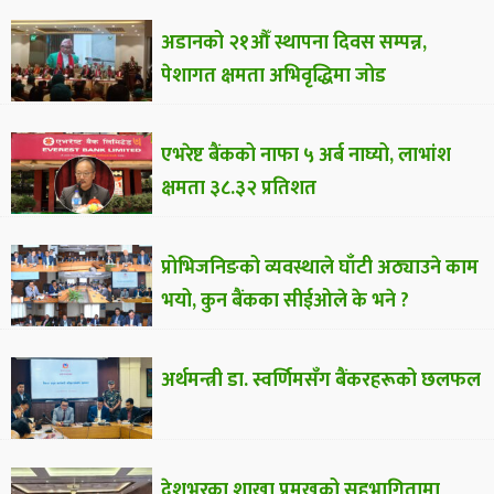
अडानको २१औँ स्थापना दिवस सम्पन्न,
पेशागत क्षमता अभिवृद्धिमा जोड
एभरेष्ट बैंकको नाफा ५ अर्ब नाघ्यो, लाभांश
क्षमता ३८.३२ प्रतिशत
प्रोभिजनिङको व्यवस्थाले घाँटी अठ्याउने काम
भयो, कुन बैंकका सीईओले के भने ?
अर्थमन्त्री डा. स्वर्णिमसँग बैंकरहरूको छलफल
देशभरका शाखा प्रमुखको सहभागितामा