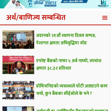
अर्थ/बाणिज्य सम्बन्धित
अडानको २१औँ स्थापना दिवस सम्पन्न,
पेशागत क्षमता अभिवृद्धिमा जोड
एभरेष्ट बैंकको नाफा ५ अर्ब नाघ्यो, लाभांश
क्षमता ३८.३२ प्रतिशत
प्रोभिजनिङको व्यवस्थाले घाँटी अठ्याउने काम
भयो, कुन बैंकका सीईओले के भने ?