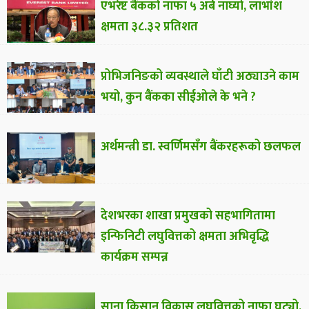
एभरेष्ट बैंकको नाफा ५ अर्ब नाघ्यो, लाभांश
क्षमता ३८.३२ प्रतिशत
प्रोभिजनिङको व्यवस्थाले घाँटी अठ्याउने काम
भयो, कुन बैंकका सीईओले के भने ?
अर्थमन्त्री डा. स्वर्णिमसँग बैंकरहरूको छलफल
देशभरका शाखा प्रमुखको सहभागितामा
इन्फिनिटी लघुवित्तको क्षमता अभिवृद्धि
कार्यक्रम सम्पन्न
साना किसान विकास लघुवित्तको नाफा घट्यो,