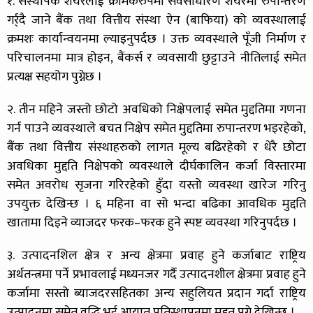
१. संस्थापक शेयरलाई क्रमिकरुपमा सर्वसाधारण शेयरमा रुपान्तरण
गर्र्दै जाने बैंक तथा वित्तीय संस्था ऐन (बाफिया) को व्यवस्थालाई
क्रमशः कार्यान्वयनमा ल्याइनुपर्दछ । उक्त व्यवस्थाले पूँजी निर्माण र
परिचालनमा मात्र होइन, बैंकर्स र व्यवसायी छुट्टाउने नीतिलाई समेत
प्रत्यक्ष सहयोग पुग्नेछ ।
२. तीन महिने जस्तो छोटो अवधिको निक्षेपलाई समेत मुद्दतिमा गणना
गर्न पाउने व्यवस्थाले बचत निक्षेप समेत मुद्दतिमा रुपान्तरण भइरहेको,
बैंक तथा वित्तीय संस्थाहरुको लागत मूल्य बढिरहेको र धेरै छोटा
अवधिका मुद्दति निक्षेपको व्यवस्थाले दीर्घकालिन कर्जा विस्तारमा
समेत अवरोध सृजना गरिरहेको हुँदा यस्तो व्यवस्था खारेज गरिनु
उपयुक्त देखिन्छ । ६ महिना वा सो भन्दा बढिका आवधिक मुद्दति
खातामा दिइने व्याजदर फरक–फरक हुने स्पष्ट व्यवस्था गरिनुपर्दछ ।
३. उत्पादनशिल क्षेत्र र अन्य क्षेत्रमा प्रवाह हुने कर्जाबाट राष्ट्रिय
अर्थतन्त्रमा पर्ने प्रभावलाई मध्यनजर गर्दै उत्पादनशील क्षेत्रमा प्रवाह हुने
कर्जामा सस्तो ब्याजदरसहितका अन्य सहुलियत प्रदान गर्दा राष्ट्रिय
उत्पादनमा समेत वृद्धि भई आयात प्रतिस्थापनमा मद्दत पुग्ने देखिन्छ ।