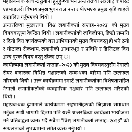
महाप्रबन्धक सचिन्द्र ढुंगाना हुनुहुन्थ्यो भने अन्तरक्रिया सत्रलाई कर्पोरेट
एडभाइजरी विभाग प्रमुख भुवनराज पन्त र पीएमएस प्रमुख सृष्टि शाहले
सञ्चालित गर्नुभएको थियो ।
अन्तरक्रिया मुख्यतया “विश्व लगानीकर्ता सप्ताह–२०२३” को मुख्य
विषयवस्तुमा केन्द्रित थियो । लगानीकर्ताको लचिलोपन, क्रिप्टो सम्पत्ति
र दिगो वित्त कार्यक्रमको यस अभियानको मुख्य विषयवस्तु हो भने ठगी
र घोटाला रोकथाम, लगानीको आधारभूत र प्रविधि र डिजिटल वित्त
अन्य पुरक बिषय बस्तु रहेका छन् ्।
कार्यक्रममा लगानीकर्ता सप्ताह–२०२३ को मुख्य विषयवस्तुसँग नेपाली
सेयर बजारका विभिन्न पक्षहरुको सम्बन्धका बारेमा पनि छलफल
गरिएको थियो । उक्त कार्यक्रममा स्मार्ट लगानीकर्ताका विशेषतासहित
नेपाली लगानीकर्ताको व्यवहारिक पक्षबारे पनि छलफल गरिएको
थियो ।
महाप्रबन्धक ढुंगानाले कार्यक्रममा सहभागीहरुको जिज्ञासा समाधान
गर्नुका साथै आगामी दिनमा पनि यस्तै अन्तरक्रिया कार्यक्रम आयोजना
गर्ने प्रतिबद्धता व्यक्त गर्दै सबैमा “विश्व लगानीकर्ता सप्ताह–२०२३” को
सफलताको सुभकामना समेत व्यक्त गर्नुभयो ।