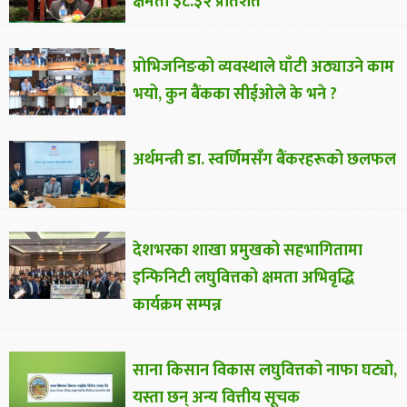
क्षमता ३८.३२ प्रतिशत
प्रोभिजनिङको व्यवस्थाले घाँटी अठ्याउने काम
भयो, कुन बैंकका सीईओले के भने ?
अर्थमन्त्री डा. स्वर्णिमसँग बैंकरहरूको छलफल
देशभरका शाखा प्रमुखको सहभागितामा
इन्फिनिटी लघुवित्तको क्षमता अभिवृद्धि
कार्यक्रम सम्पन्न
साना किसान विकास लघुवित्तको नाफा घट्यो,
यस्ता छन् अन्य वित्तीय सूचक