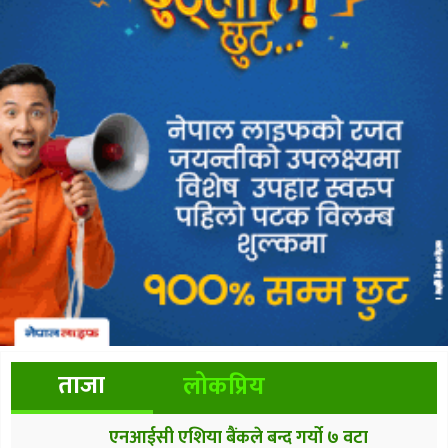
ताजा
लोकप्रिय
एनआईसी एशिया बैंकले बन्द गर्यो ७ वटा