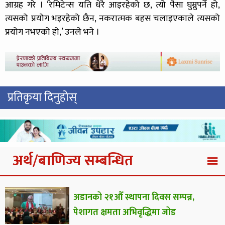
आग्रह गरे । ‘रेमिटेन्स यति धेरै आइरहेको छ, त्यो पैसा घुम्नुपर्ने हो,
त्यसको प्रयोग भइरहेको छैन, नकरात्मक बहस चलाइएकाले त्यसको
प्रयोग नभएको हो,’ उनले भने ।
प्रतिकृया दिनुहोस्
अर्थ/बाणिज्य सम्बन्धित
अडानको २१औँ स्थापना दिवस सम्पन्न,
पेशागत क्षमता अभिवृद्धिमा जोड