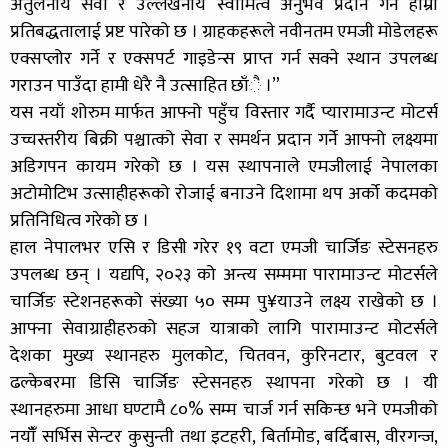
अतुलनीय सेवा र उल्लेखनीय स्वामित्व अनुभव प्रदान गर्ने हाम्रो
प्रतिबद्धतालाई प्रष्ट पारेको छ । ग्राहकहरूले नवीनतम एमजी मोडेलहरू
एक्सप्लोर गर्ने र एक्सपर्ट गाइडेन्स प्राप्त गर्न सक्ने स्थान उपलब्ध
गराउन पाउँदा हामी धेरै नै उत्साहित छाँै ।”
यस नयाँ शोरुम मार्फत आफ्नो पहुँच विस्तार गर्दै प्यारामाउन्ट मोटर्स
उच्चस्तरीय बिक्री पश्चात्को सेवा र समर्थन प्रदान गर्ने आफ्नो लक्ष्यमा
अडिगपन कायम गरेको छ । यस स्थापनाले एमजीलाई नेपालका
अटोमोटिभ उत्साहीहरूको रोजाई बनाउने दिशामा थप अर्को कदमको
प्रतिनिधित्व गरेको छ ।
हाल नेपालभर एसि र डिसी गरेर १९ वटा एमजी चार्जिङ स्टेसनहरु
उपलब्ध छन् । यद्यपि, २०२३ को अन्त्य सम्ममा पारामाउन्ट मोटर्सले
चार्जिङ स्टेशनहरूको संख्या ५० सम्म पु¥याउने लक्ष्य राखेको छ ।
आफ्ना सेवाग्राहीहरुको सहज यात्राको लागि पारामाउन्ट मोटर्सले
देशका मुख्य स्थानहरु मुलकोट, चितवन, कुरिनटार, बुटवल र
ढल्केबरमा डिसि चार्जिङ स्टेसनहरु स्थापना गरेको छ । यी
स्थानहरुमा आधा घण्टामै ८०% सम्म चार्ज गर्न सकिन्छ भने एमजीको
नयाँँ सर्भिस सेन्टर कुसुन्ती तथा इटहरी, बिर्तामोड, बर्दिबास, वीरगन्ज,