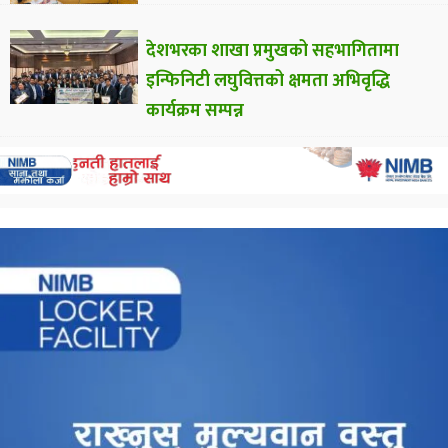
देशभरका शाखा प्रमुखको सहभागितामा
इन्फिनिटी लघुवित्तको क्षमता अभिवृद्धि
कार्यक्रम सम्पन्न