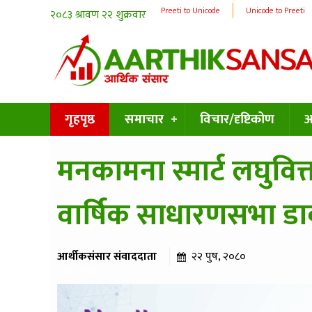
Preeti to Unicode
Unicode to Preeti
गृहपृष्ठ
समाचार
विचार/दृष्टिकोण
अन
मनकामना स्मार्ट लघुवित
वार्षिक साधारणसभा डाक
आर्थीकसंसार संवाददाता
२२ पुष, २०८०
३३७ पटक