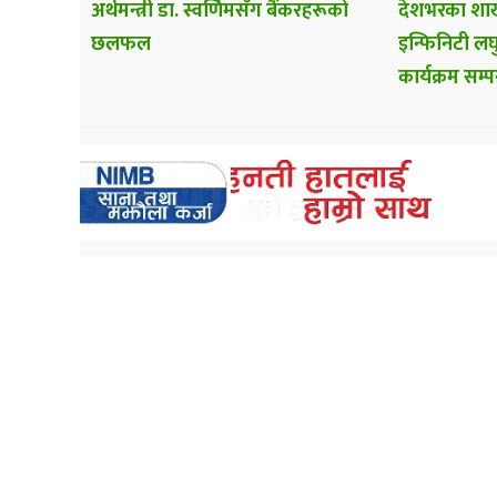
अर्थमन्त्री डा. स्वर्णिमसँग बैंकरहरूको
देशभरका शाख
छलफल
इन्फिनिटी लघु
कार्यक्रम सम्पन