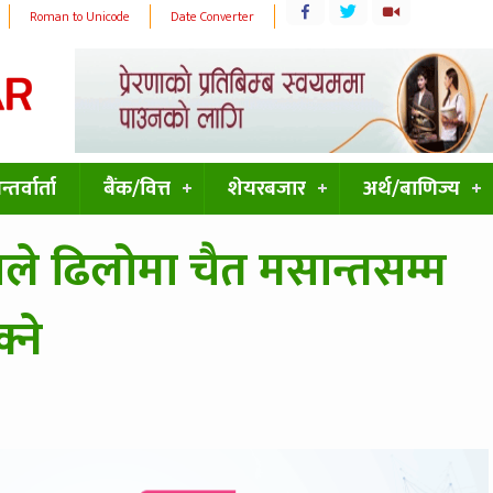
Roman to Unicode
Date Converter
्तर्वार्ता
बैंक/वित्त
शेयरबजार
अर्थ/बाणिज्य
्तले ढिलोमा चैत मसान्तसम्म
्ने